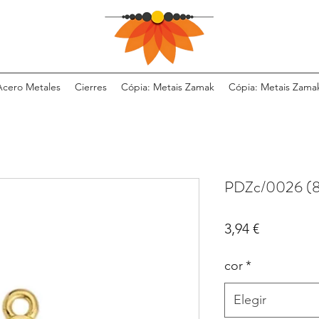
Acero Metales
Cierres
Cópia: Metais Zamak
Cópia: Metais Zama
PDZc/0026 (8
Precio
3,94 €
cor
*
Elegir