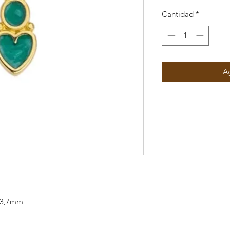
Cantidad
*
Ag
x13,7mm