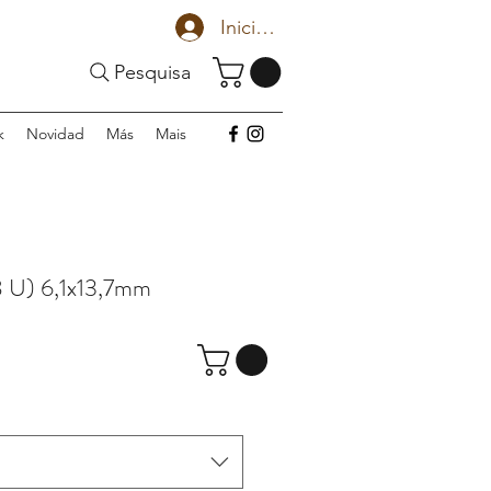
Iniciar sesión
Pesquisa
k
Novidad
Más
Mais
 U) 6,1x13,7mm