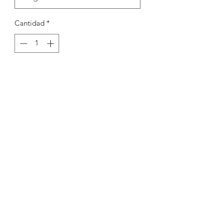
Cantidad
*
Agregar al carrito
Separador peixe colorido 6.8x24.9mm
Peças por pacote: 4
Opções
DOURADO LARANJA
DOURADO AZUL