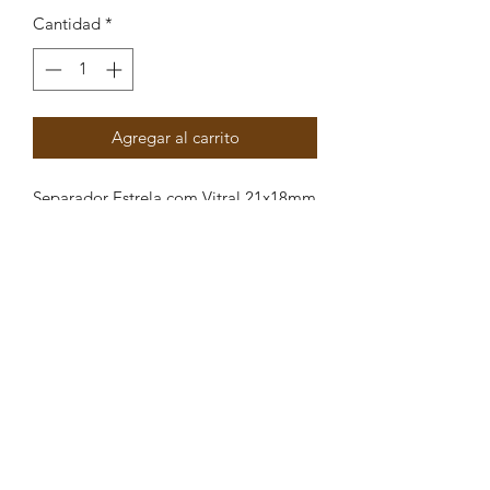
Cantidad
*
Agregar al carrito
Separador Estrela com Vitral 21x18mm
Peças por pacote: 3
Opções
DOURADO AZUL
DOURADO TRANSPARENTE
DOURADO ROSA
DOURADO GLITER LILÁS
DOURADO GLITER BRANCO
DOURADO GLITER AZUL
DOURADO BRANCO