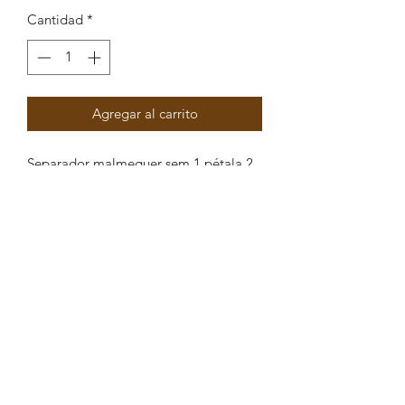
Cantidad
*
Agregar al carrito
Separador malmequer sem 1 pétala 2
argolas 27x10mm
Peças por pacote: 4
Opções
DOURADO VERMELHO
DOURADO MULTICOLOR
VERMELHO
DOURADO MULTICOLOR AZUL
DOURADO AZUL
DOURADO AMARELO