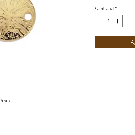
Cantidad
*
Ag
 13mm