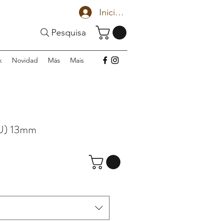
Iniciar sesión
Pesquisa
k
Novidad
Más
Mais
U) 13mm