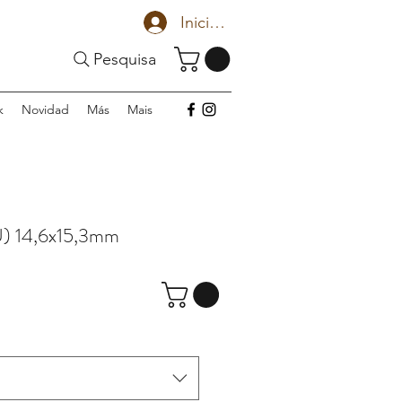
Iniciar sesión
Pesquisa
k
Novidad
Más
Mais
) 14,6x15,3mm