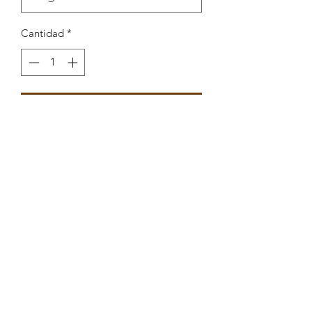
Cantidad
*
Agregar al carrito
Separador Peixe com enamel
5.5x32.8mm
Peças por pacote: 6
Opções
PRATEADO AZUL MARINHO
PRATEADO AZUL