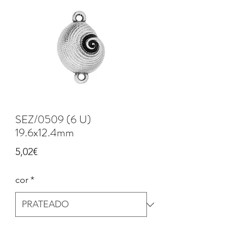
SEZ/0509 (6 U)
19.6x12.4mm
Price
5,02€
cor
*