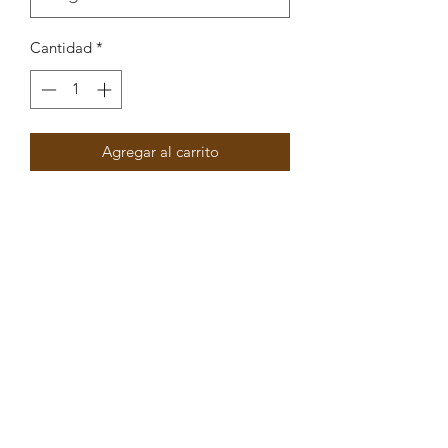
Cantidad
*
Agregar al carrito
Separador 2 arg Poligonal com
enamel 10,8x21,8mm
Peças por pacote: 3
Opções
DOURADO VERDE
DOURADO PRETO
DOURADO AZUL
DOURADO CASTANHO
DOURADO AZUL ESCURO